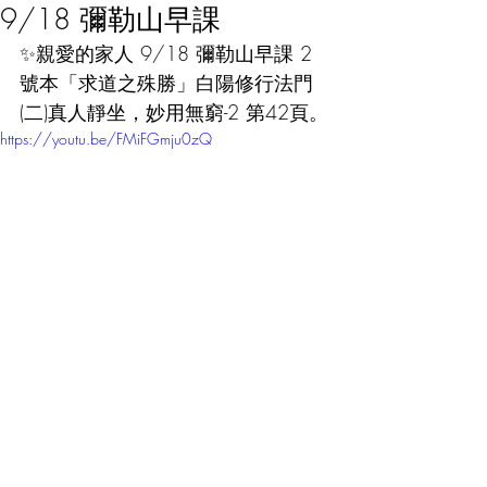
9/18 彌勒山早課
✨親愛的家人 9/18 彌勒山早課 2
號本「求道之殊勝」白陽修行法門 
(二)真人靜坐，妙用無窮-2 第42頁。
https://youtu.be/FMiFGmju0zQ