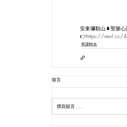
安東彌勒山🌲聖脈心
👉https://reurl.cc
早課時光
留言
撰寫留言......