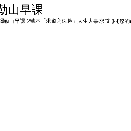
彌勒山早課
 彌勒山早課 2號本「求道之殊勝」人生大事-求道 (四)您的