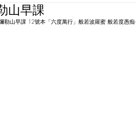
彌勒山早課
 彌勒山早課 12號本「六度萬行」般若波羅蜜 般若度愚痴-