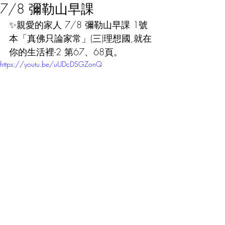
7/8 彌勒山早課
✨親愛的家人 7/8 彌勒山早課 1號
本「真佛只論家常」(三)理想國,就在
你的生活裡-2 第67、68頁。
https://youtu.be/uUDcDSGZonQ