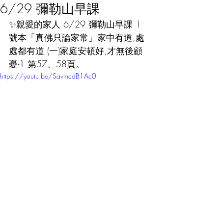
6/29 彌勒山早課
✨親愛的家人 6/29 彌勒山早課 1
號本「真佛只論家常」家中有道,處
處都有道 (一)家庭安頓好,才無後顧
憂-1 第57、58頁。
https://youtu.be/SavmcdB1Ac0