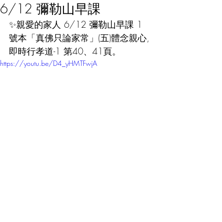
6/12 彌勒山早課
✨親愛的家人 6/12 彌勒山早課 1
號本「真佛只論家常」(五)體念親心,
即時行孝道-1 第40、41頁。
https://youtu.be/D4_yHMTFwjA