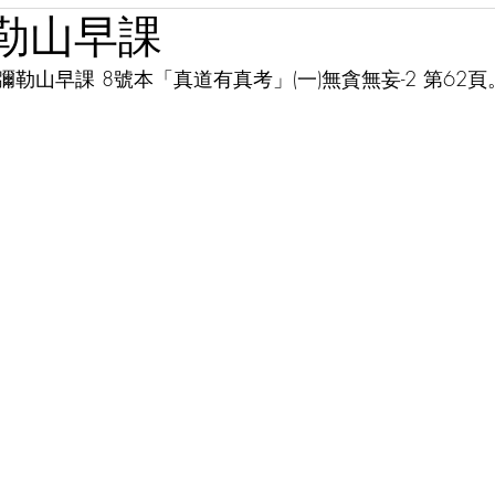
彌勒山早課
 彌勒山早課 8號本「真道有真考」(一)無貪無妄-2 第62頁