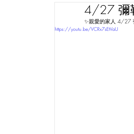
4/27 
✨親愛的家人 4/27
https://youtu.be/VCRx7sEtVaU