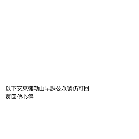
以下安東彌勒山早課公眾號仍可回
覆回傳心得
http://line.me/ti/p/%
早課時光
留言