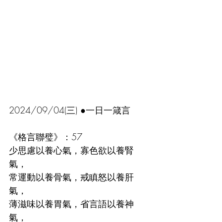
2024/09/04(三) ●一日一箴言
《格言聯璧》：57
少思慮以養心氣，寡色欲以養腎
氣，
常運動以養骨氣，戒瞋怒以養肝
氣，
薄滋味以養胃氣，省言語以養神
氣，