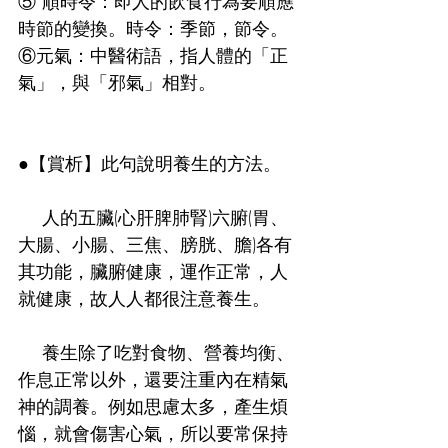
⑤ 順時令：即人的飲食行為要順應
時節的變換。時令：季節，節令。
⑥元氣：中醫術語，指人體的「正
氣」，與「邪氣」相對。
●【賞析】此句說明養生的方法。
    人的五臟(心肝脾肺腎)六腑(胃、
大腸、小腸、三焦、膀胱、膽)各有
其功能，臟腑健康，運作正常，人
就健康，故人人都很注意養生。
    養生除了吃對食物、營養均衡、
作息正常以外，還要注重內在精氣
神的調養。例如思慮太多，產生煩
惱，就會傷害心氣，所以要常保持