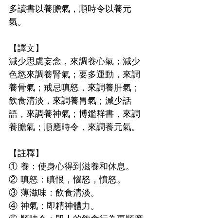
多讀書以養膽氣，順時令以養元
氣。
【譯文】
減少思慮妄念，來調養心氣；減少
色慾來調養腎氣；要多運動，來調
養骨氣；戒忌嗔怒，來調養肝氣；
飲食清淡，來調養胃氣；減少話
語，來調養神氣；博鑑群書，來調
養膽氣；順應時令，來調養元氣。
【註釋】
① 養：使身心得到滋養和休息。
② 嗔怒：瞋恨，惱怒，憤怒。
③ 薄滋味：飲食清淡。
④ 神氣：即精神體力。