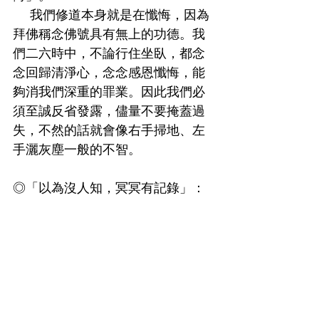
    我們修道本身就是在懺悔，因為
拜佛稱念佛號具有無上的功德。我
們二六時中，不論行住坐臥，都念
念回歸清淨心，念念感恩懺悔，能
夠消我們深重的罪業。因此我們必
須至誠反省發露，儘量不要掩蓋過
失，不然的話就會像右手掃地、左
手灑灰塵一般的不智。
◎「以為沒人知，冥冥有記錄」：
    我們在人間的一言一行，起心動
念莫不為報事靈童及三尸神所記
錄，有求道者會在天上功過樓裡記
錄著，陰間的執事也會有一本黑簿
記載著所有未求道者一生所作所為
以作為審判之用。我們所做的事，