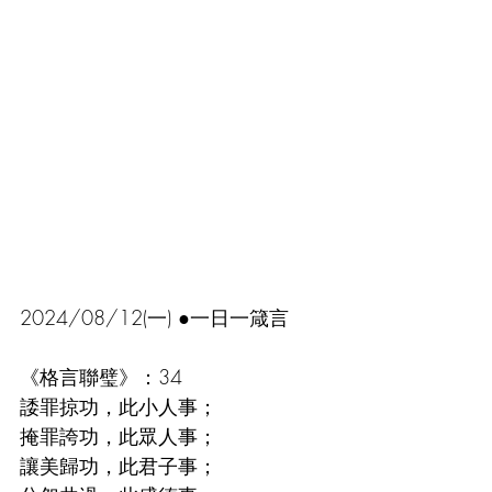
2024/08/12(一) ●一日一箴言
《格言聯璧》：34
諉罪掠功，此小人事；
掩罪誇功，此眾人事；
讓美歸功，此君子事；