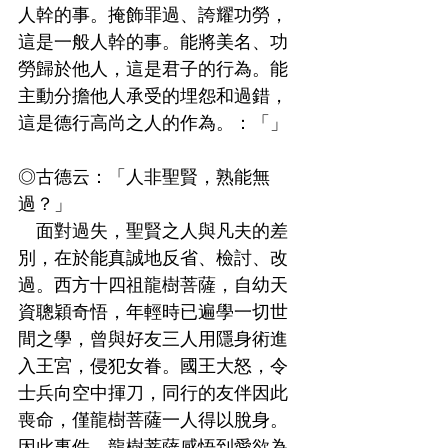
人幹的事。掩飾罪過、誇耀功勞，
這是一般人幹的事。能將美名、功
勞歸於他人，這是君子的行為。能
主動分擔他人承受的埋怨和過錯，
這是德行高尚之人的作為。：「」
◎古德云：「人非聖賢，熟能無
過？」
   面對過失，聖賢之人與凡夫的差
別，在於能真誠地反省、檢討、改
過。西方十四祖龍樹菩薩，自幼天
資聰穎奇悟，年輕時已遍學一切世
間之學，曾與好友三人用隱身術進
入王宮，侵犯女眷。國王大怒，令
士兵向空中揮刀，同行的友伴因此
喪命，僅龍樹菩薩一人得以脫身。
因此事件，龍樹菩薩感悟到愛欲為