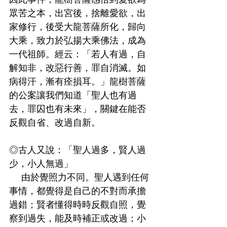
眾苦之本，出宮後，捨離愛欲，出
家修行，後受大龍菩薩所化，歸向
大乘，致力於弘揚大乘佛法，成為
一代祖師。經云：「若人有過，自
解知非，改惡行善，罪自消滅。如
病得汗，漸有痊損耳。」龍樹菩薩
的公案讓我們知道「聖人也有過
去，罪囚也有未來」，關鍵在能否
反觀自省、改過自新。
◎古人又說：「聖人過多，賢人過
少，小人無過」
    由於覺照力不同。聖人遇到任何
事情，都覺得是自己的不對而承擔
過錯；賢者懂得時時反觀自照，覺
察到過失，能及時補正或改過；小