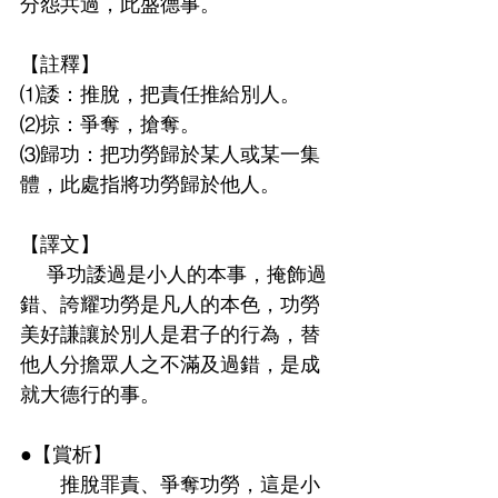
分怨共過，此盛德事。
【註釋】
⑴諉：推脫，把責任推給別人。
⑵掠：爭奪，搶奪。
⑶歸功：把功勞歸於某人或某一集
體，此處指將功勞歸於他人。
【譯文】
    爭功諉過是小人的本事，掩飾過
錯、誇耀功勞是凡人的本色，功勞
美好謙讓於別人是君子的行為，替
他人分擔眾人之不滿及過錯，是成
就大德行的事。
●【賞析】
      推脫罪責、爭奪功勞，這是小