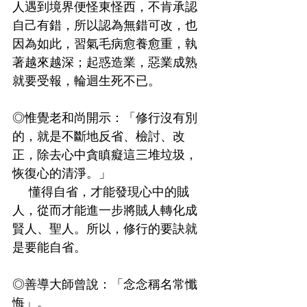
人遇到境界便怪東怪西，不肯承認
自己有錯，所以認為無錯可改，也
因為如此，習氣毛病愈養愈重，執
著越來越深；起惑造業，惡業成熟
就要受報，輪迴生死不已。
◎惟覺老和尚開示：「修行沒有別
的，就是不斷地反省、檢討、改
正，除去心中貪瞋癡這三堆垃圾，
恢復心的清淨。」
    懂得自省，才能發現心中的賊
人，從而才能進一步將賊人轉化成
賢人、聖人。所以，修行的要訣就
是要能自省。
◎善導大師曾說：「念念稱名常懺
悔」。