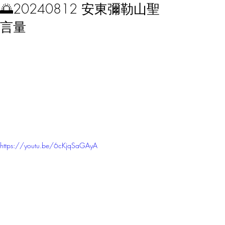
🌅20240812 安東彌勒山聖
言量
https://youtu.be/6cKjqSaGAyA