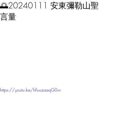
🌅20240111 安東彌勒山聖
言量
https://youtu.be/hFuuzaaqG0w