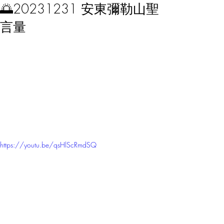
🌅20231231 安東彌勒山聖
言量
https://youtu.be/qsHlScRmdSQ