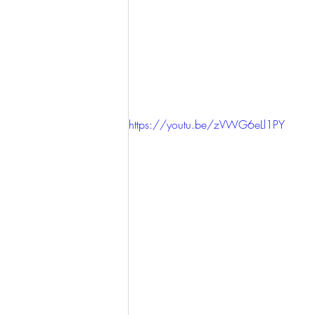
https://youtu.be/zVWG6eLl1PY