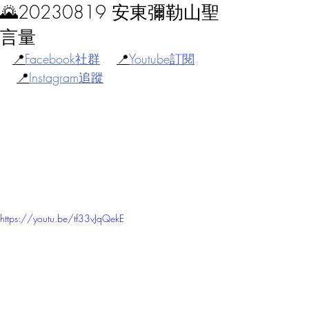
🌄20230819 安東彌勒山聖
言量
📍
Facebook社群
📍
Youtube訂閱
📍
Instagram追蹤
https://youtu.be/tf33vJqQekE