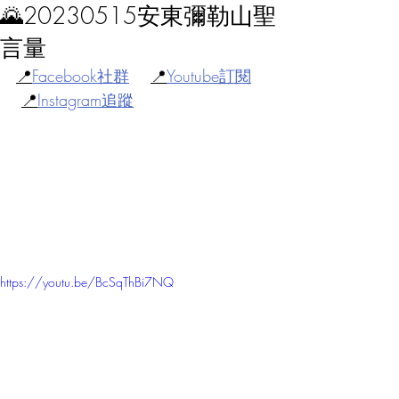
🌄20230515安東彌勒山聖
言量
📍
Facebook社群
📍
Youtube訂閱
📍
Instagram追蹤
https://youtu.be/BcSqThBi7NQ