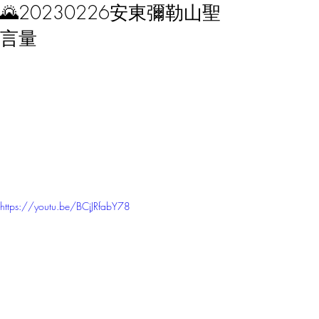
🌄20230226安東彌勒山聖
言量
https://youtu.be/BCjJRfabY78