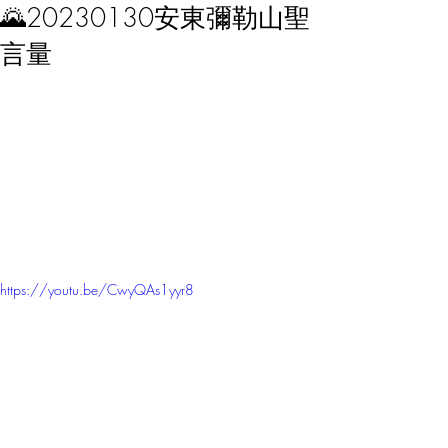
🌄20230130安東彌勒山聖
言量
https://youtu.be/CwyQAs1yyr8