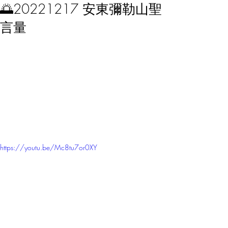
🌅20221217 安東彌勒山聖
言量
https://youtu.be/Mc8tu7or0XY