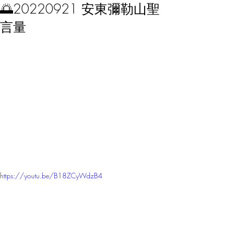
🌅20220921 安東彌勒山聖
言量
https://youtu.be/B18ZCyWdzB4