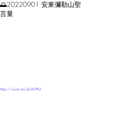
🌅20220901 安東彌勒山聖
言量
https://youtu.be/JjrnIhiPAxI