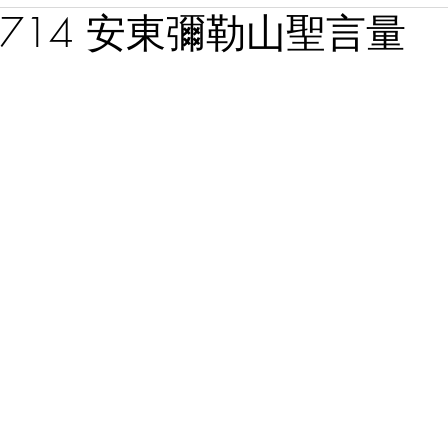
20714 安東彌勒山聖言量