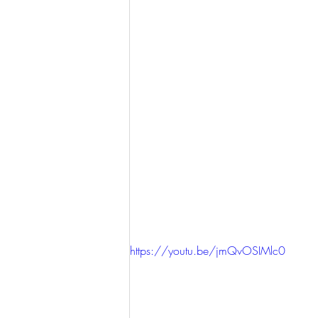
https://youtu.be/jmQvOSIMlc0