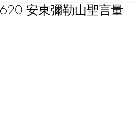
20620 安東彌勒山聖言量