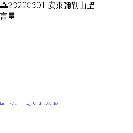
🌅20220301 安東彌勒山聖
言量
https://youtu.be/PZnvE3nW3lM