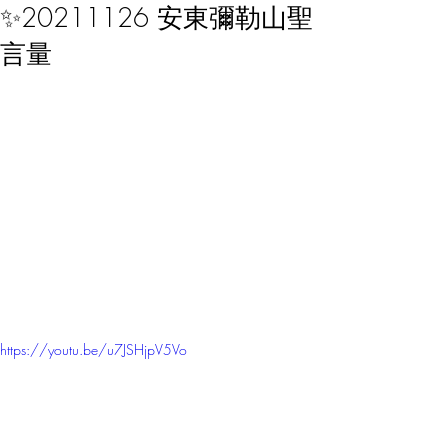
✨20211126 安東彌勒山聖
言量
https://youtu.be/u7JSHjpV5Vo