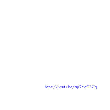
https://youtu.be/srjQXtqC3Cg