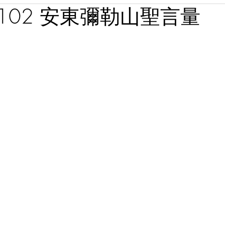
1102 安東彌勒山聖言量