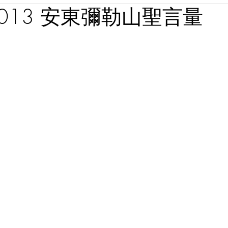
1013 安東彌勒山聖言量