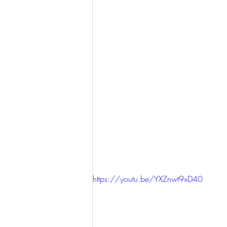
https://youtu.be/YXZnwt9xD40