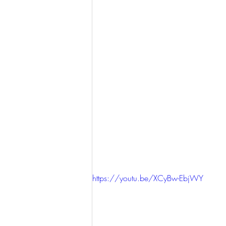
https://youtu.be/XCyBw-EbjWY