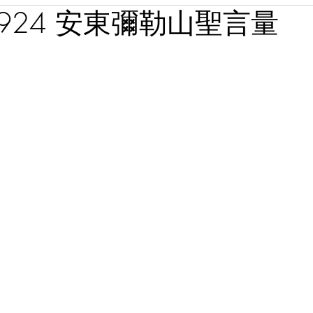
0924 安東彌勒山聖言量