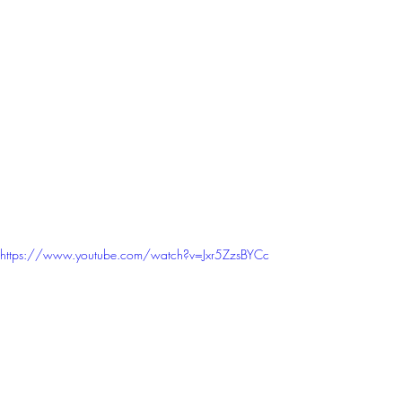
https://www.youtube.com/watch?v=Jxr5ZzsBYCc