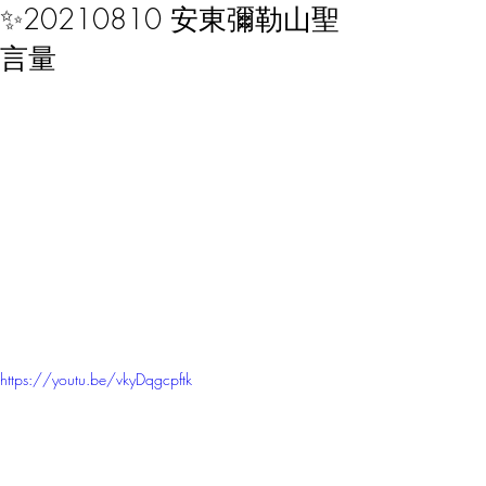
✨20210810 安東彌勒山聖
言量
https://youtu.be/vkyDqgcpftk