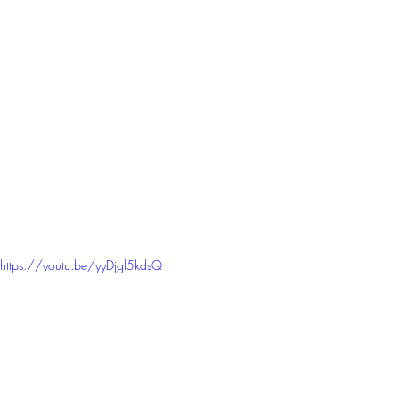
https://youtu.be/yyDjgl5kdsQ