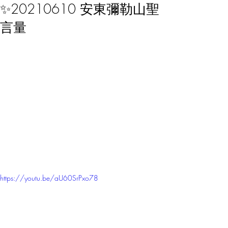
✨20210610 安東彌勒山聖
言量
https://youtu.be/aU60SrPxo78