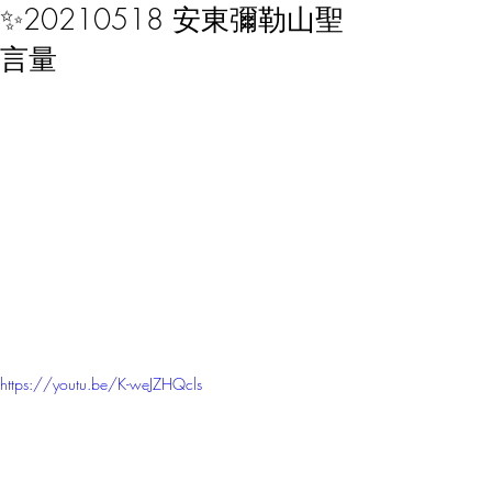
✨20210518 安東彌勒山聖
言量
https://youtu.be/K-weJZHQcls