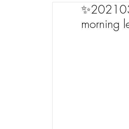
✨2021031
morning l