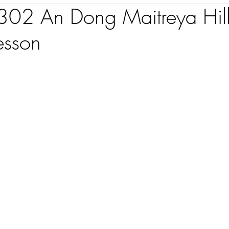
2 An Dong Maitreya Hil
esson