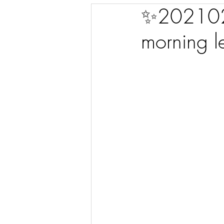
✨2021020
morning l