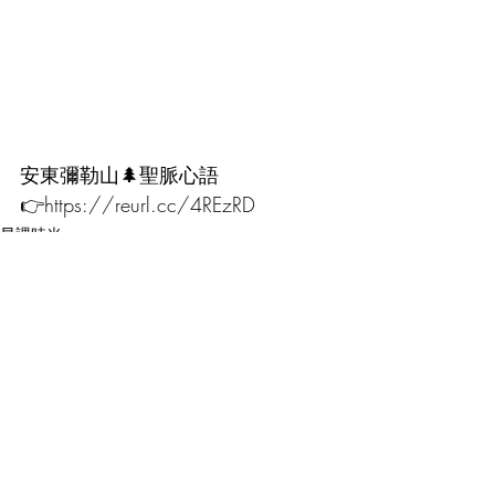
安東彌勒山🌲聖脈心語 
👉https://reurl.cc/4REzRD
早課時光
留言
撰寫留言......