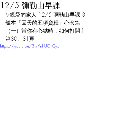
12/5 彌勒山早課
✨親愛的家人 12/5 彌勒山早課 3
號本「回天的五項資糧」心念篇
（一）當你有心結時，如何打開-1 
第30、31頁。
https://youtu.be/3wYnhUQkCyo