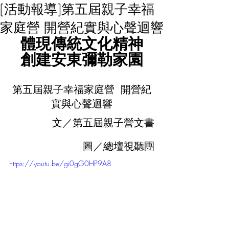
[活動報導]第五屆親子幸福
家庭營 開營紀實與心聲迴響
體現傳統文化精神
創建安東彌勒家園
第五屆親子幸福家庭營  開營紀
實與心聲迴響
文／第五屆親子營文書
圖／總壇視聽團
https://youtu.be/gi0gG0HP9A8