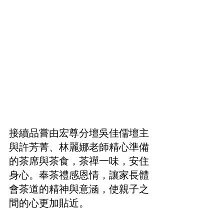
接續品嘗由宏尊分壇吳佳儒壇主
與許芳菁、林麗娜老師精心準備
的茶席與茶食，茶禪一味，安住
身心。奉茶禮感恩情，讓家長體
會茶道的精神與意涵，使親子之
間的心更加貼近。