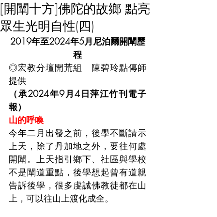
[開闡十方]佛陀的故鄉 點亮
眾生光明自性(四)
2019年至2024年5月尼泊爾開闡歷
程
◎宏教分壇開荒組　陳碧玲點傳師
提供
（承2024年9月4日萍江竹刊電子
報）
山的呼喚
今年二月出發之前，後學不斷請示
上天，除了丹加地之外，要往何處
開闡。上天指引鄉下、社區與學校
不是闡道重點，後學想起曾有道親
告訴後學，很多虔誠佛教徒都在山
上，可以往山上渡化成全。