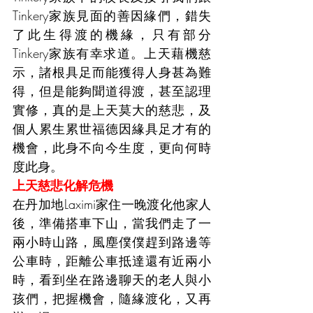
Tinkery家族見面的善因緣們，錯失
了此生得渡的機緣，只有部分
Tinkery家族有幸求道。上天藉機慈
示，諸根具足而能獲得人身甚為難
得，但是能夠聞道得渡，甚至認理
實修，真的是上天莫大的慈悲，及
個人累生累世福德因緣具足才有的
機會，此身不向今生度，更向何時
度此身。
上天慈悲化解危機
在丹加地Laximi家住一晚渡化他家人
後，準備搭車下山，當我們走了一
兩小時山路，風塵僕僕趕到路邊等
公車時，距離公車抵達還有近兩小
時，看到坐在路邊聊天的老人與小
孩們，把握機會，隨緣渡化，又再