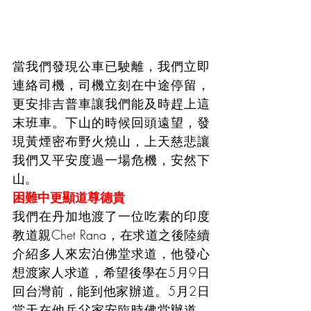
當我們發現公車已駛離，我們立即
連絡司機，司機立刻在中途停留，
更安排吉普車讓我們能及時趕上這
末班車。下山的時候回頭遠望，發
現黃煙密布野火燒山，上天慈悲讓
我們又平安度過一場危機，安然下
山。
困難中更顯道尊德貴
我們在丹加地渡了一位吃素的印度
教道親Chet Rana，在求道之後陸續
介紹多人來宏泊佛堂求道，他發心
想渡家人求道，希望後學在5月9日
回台灣前，能到他家辦道。5月2日
當天在他岳父家安臨時佛堂辦道，