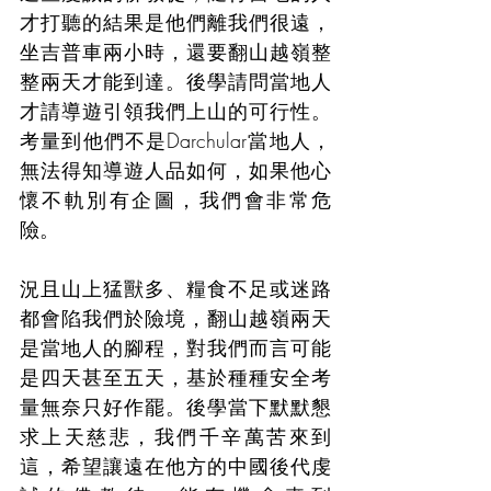
才打聽的結果是他們離我們很遠，
坐吉普車兩小時，還要翻山越嶺整
整兩天才能到達。後學請問當地人
才請導遊引領我們上山的可行性。
考量到他們不是Darchular當地人，
無法得知導遊人品如何，如果他心
懷不軌別有企圖，我們會非常危
險。
況且山上猛獸多、糧食不足或迷路
都會陷我們於險境，翻山越嶺兩天
是當地人的腳程，對我們而言可能
是四天甚至五天，基於種種安全考
量無奈只好作罷。後學當下默默懇
求上天慈悲，我們千辛萬苦來到
這，希望讓遠在他方的中國後代虔