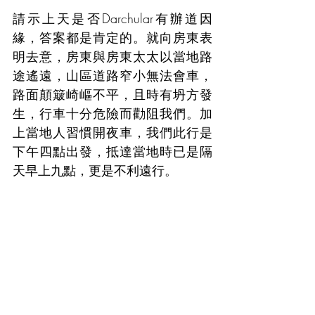
請示上天是否Darchular有辦道因
緣，答案都是肯定的。就向房東表
明去意，房東與房東太太以當地路
途遙遠，山區道路窄小無法會車，
路面顛簸崎嶇不平，且時有坍方發
生，行車十分危險而勸阻我們。加
上當地人習慣開夜車，我們此行是
下午四點出發，抵達當地時已是隔
天早上九點，更是不利遠行。