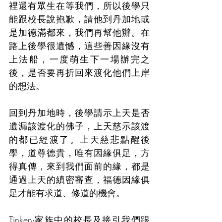
裡還有眾生在等我們，所以後學只
能跟校長說抱歉，請他到丹加地或
是加德滿都來，我們再幫他辦。在
路上後學很遺憾，這些善因緣沒有
上法船，一度萌生下一場辦完之
後，是否要再折回來渡化他們上岸
的想法。
回到丹加地時，後學請示上天是否
遺漏該渡化的佛子，上天慈示該渡
的都已經渡了。上天慈悲點醒後
學，道尊德貴，唯有因緣俱足，方
得真傳，來到我們面前的緣，都是
通過上天的縝密審查，福德因緣俱
足才能有求道、修道的機會。
Tinkery家族中的校長及接引我們跟