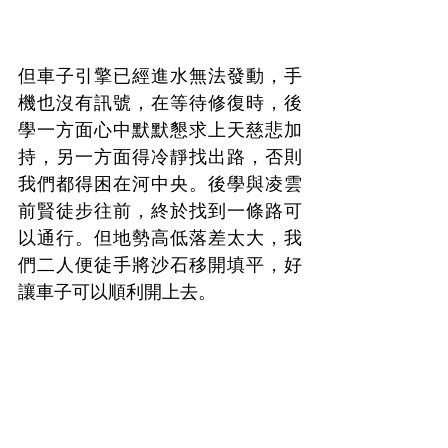
但車子引擎已經進水無法發動，手
機也沒有訊號，在等待修復時，後
學一方面心中默默懇求上天慈悲加
持，另一方面得冷靜找出路，否則
我們都得困在河中央。後學與凌雲
前賢徒步往前，終於找到一條路可
以通行。但地勢高低落差太大，我
們二人便徒手將沙石移開填平，好
讓車子可以順利開上去。
完成後，折回到現場時，後學們一
直懇求上天慈悲、老祖師加靈。因
為如果車子發不動，一輛是盧比60
萬（約台幣15萬），加上請重型機