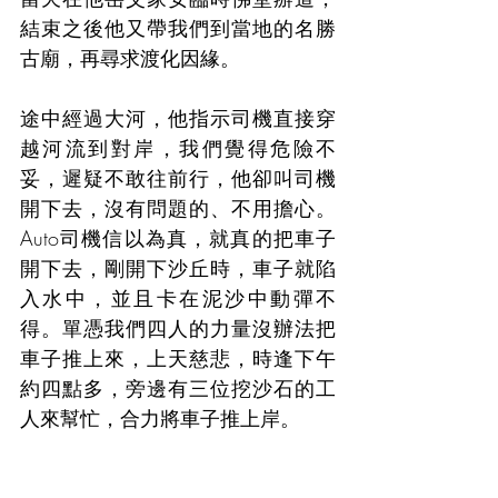
結束之後他又帶我們到當地的名勝
古廟，再尋求渡化因緣。
途中經過大河，他指示司機直接穿
越河流到對岸，我們覺得危險不
妥，遲疑不敢往前行，他卻叫司機
開下去，沒有問題的、不用擔心。
Auto司機信以為真，就真的把車子
開下去，剛開下沙丘時，車子就陷
入水中，並且卡在泥沙中動彈不
得。單憑我們四人的力量沒辦法把
車子推上來，上天慈悲，時逢下午
約四點多，旁邊有三位挖沙石的工
人來幫忙，合力將車子推上岸。