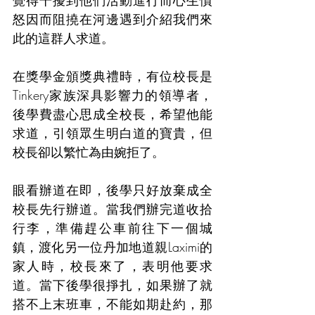
覺得干擾到他們活動進行而心生憤
怒因而阻撓在河邊遇到介紹我們來
此的這群人求道。
在獎學金頒獎典禮時，有位校長是
Tinkery家族深具影響力的領導者，
後學費盡心思成全校長，希望他能
求道，引領眾生明白道的寶貴，但
校長卻以繁忙為由婉拒了。
眼看辦道在即，後學只好放棄成全
校長先行辦道。當我們辦完道收拾
行李，準備趕公車前往下一個城
鎮，渡化另一位丹加地道親Laximi的
家人時，校長來了，表明他要求
道。當下後學很掙扎，如果辦了就
搭不上末班車，不能如期赴約，那