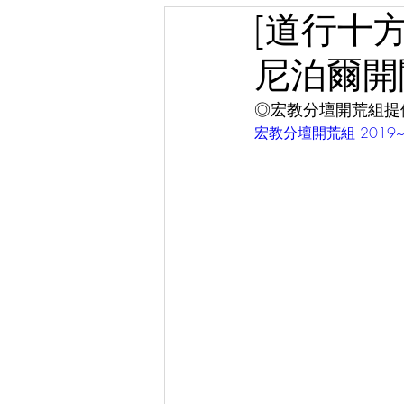
[道行十方
尼泊爾開
◎宏教分壇開荒組提
宏教分壇開荒組 2019~20