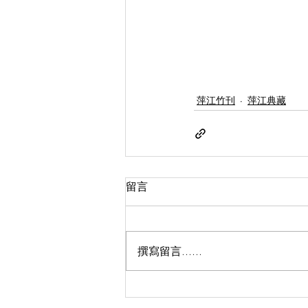
萍江竹刊
萍江典藏
留言
撰寫留言......