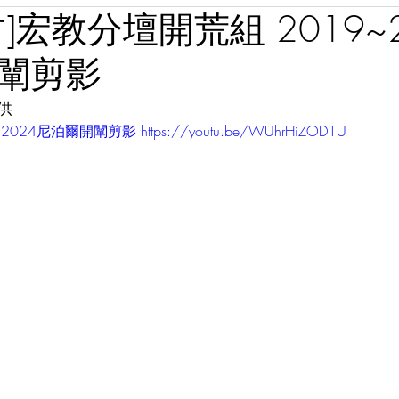
]宏教分壇開荒組 2019~2
闡剪影
供
24尼泊爾開闡剪影 https://youtu.be/WUhrHiZOD1U