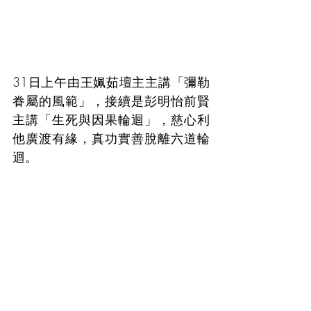
31日上午由王姵茹壇主主講「彌勒
眷屬的風範」，接續是彭明怡前賢
主講「生死與因果輪迴」，慈心利
他廣渡有緣，真功實善脫離六道輪
迴。