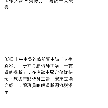
師帶大家三寶修持，開啟一天法
喜。
30日上午由吳銘修前賢主講「人生
真諦」，于立蓓點傳師主講「一貫
道的殊勝」，在考驗中堅定修辦信
念；陳德志點傳師主講「安東道場
介紹」，讓班員瞭解道脈源流與沿
革。