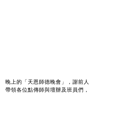
晚上的「天恩師德晚會」，謝前人
帶領各位點傳師與壇辦及班員們，
以感恩的心手持燭光，讓光明普照
十方。
第三天上午前往安東彌勒山「聖地
巡禮」，莊嚴肅穆的母殿聳立眼
前，眾人讚嘆不已；回到宏宗後，