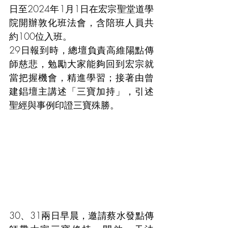
日至2024年1月1日在宏宗聖堂道學
院開辦敦化班法會，含陪班人員共
約100位入班。
29日報到時，總壇負責高維陽點傳
師慈悲，勉勵大家能夠回到宏宗就
當把握機會，精進學習；接著由曾
建錩壇主講述「三寶加持」，引述
聖經與事例印證三寶殊勝。
30、31兩日早晨，邀請蔡水發點傳