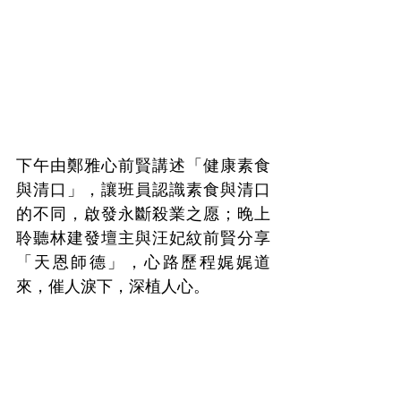
下午由鄭雅心前賢講述「健康素食
與清口」，讓班員認識素食與清口
的不同，啟發永斷殺業之愿；晚上
聆聽林建發壇主與汪妃紋前賢分享
「天恩師德」，心路歷程娓娓道
來，催人淚下，深植人心。