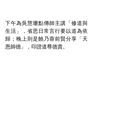
下午為吳慧珊點傳師主講「修道與
生活」，省思日常言行要以道為依
歸；晚上則是饒乃蓉前賢分享「天
恩師德」，印證道尊德貴。