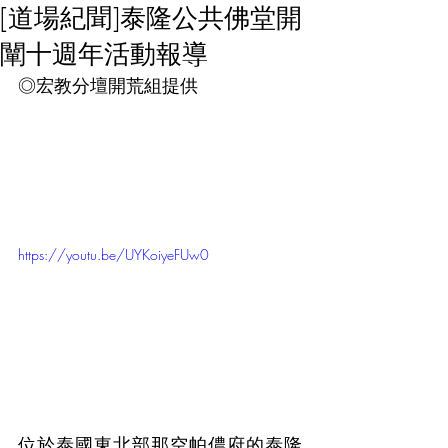
[道場紀聞]泰隆公共佛堂開
闡十週年活動報導
◎宏教分壇開荒組提供
https://youtu.be/UYKoiyeFUw0
位於泰國東北部那空帕儂府的泰隆