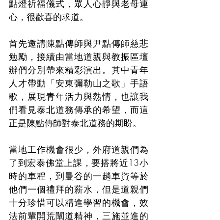
點燈祈福儀式，眾人心靜與老母連
心，很歡喜的求道。
首先邀請陳點傳師與尹點傳師慈悲
勉勵，接續由當地道親與教振區壇
辦們分別帶來精彩演出。其中青年
人才帶動「安東彌勒山之歌」手語
歌，展現青年活力與熱情，也讓我
們看見泰北道務傳承的希望，而這
正是陳點傳師對泰北道務的期盼。
當地工作機會很少，外府道親們為
了到宏泰佛堂上課，要搭將近13小
時的車程，到曼谷的一趟車資等於
他們一個禮拜的薪水，但是道親們
十分珍惜可以精進學習的機會，效
法前輩開荒闡道精神，三施並進的