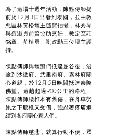
為了這場十週年活動，陳點傳師提
前於12月3日出發到泰國，並由教
慈區林黃松壇主隨駕拍攝，林秀琴
與羅淑貞前賢協助烹飪，教定區莊
銘章、范植勇、劉政勳三位壇主護
持。
陳點傳師與壇辦們抵達曼谷後，沿
途到沙繳府、武里南府、素林府關
心道親，於12月5日晚間抵達泰隆
佛堂。這趟超過900公里的路程，
陳點傳師腰椎本有舊傷，在舟車勞
累之下腰椎又受傷，強忍著疼痛繼
續到各府關心家人們。
陳點傳師慈悲，就算行動不便，眾