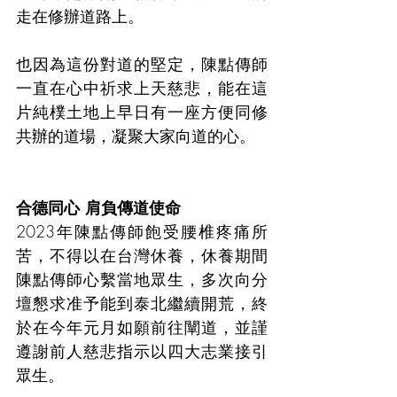
走在修辦道路上。
也因為這份對道的堅定，陳點傳師
一直在心中祈求上天慈悲，能在這
片純樸土地上早日有一座方便同修
共辦的道場，凝聚大家向道的心。
合德同心 肩負傳道使命
2023年陳點傳師飽受腰椎疼痛所
苦，不得以在台灣休養，休養期間
陳點傳師心繫當地眾生，多次向分
壇懇求准予能到泰北繼續開荒，終
於在今年元月如願前往闡道，並謹
遵謝前人慈悲指示以四大志業接引
眾生。