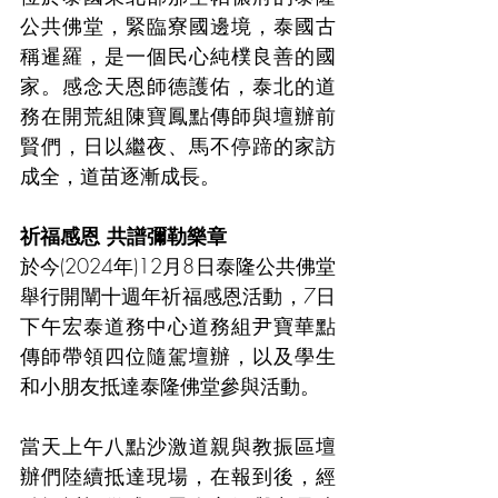
公共佛堂，緊臨寮國邊境，泰國古
稱暹羅，是一個民心純樸良善的國
家。感念天恩師德護佑，泰北的道
務在開荒組陳寶鳳點傳師與壇辦前
賢們，日以繼夜、馬不停蹄的家訪
成全，道苗逐漸成長。
祈福感恩 共譜彌勒樂章
於今(2024年)12月8日泰隆公共佛堂
舉行開闡十週年祈福感恩活動，7日
下午宏泰道務中心道務組尹寶華點
傳師帶領四位隨駕壇辦，以及學生
和小朋友抵達泰隆佛堂參與活動。
當天上午八點沙激道親與教振區壇
辦們陸續抵達現場，在報到後，經