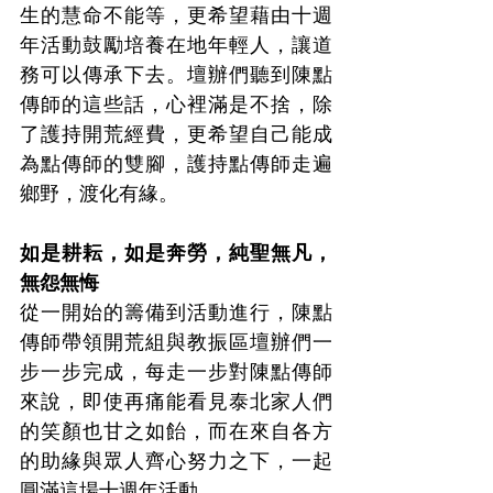
生的慧命不能等，更希望藉由十週
年活動鼓勵培養在地年輕人，讓道
務可以傳承下去。壇辦們聽到陳點
傳師的這些話，心裡滿是不捨，除
了護持開荒經費，更希望自己能成
為點傳師的雙腳，護持點傳師走遍
鄉野，渡化有緣。
如是耕耘，如是奔勞，純聖無凡，
無怨無悔
從一開始的籌備到活動進行，陳點
傳師帶領開荒組與教振區壇辦們一
步一步完成，每走一步對陳點傳師
來說，即使再痛能看見泰北家人們
的笑顏也甘之如飴，而在來自各方
的助緣與眾人齊心努力之下，一起
圓滿這場十週年活動。