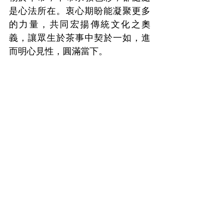
是心法所在。衷心期盼能凝聚更多
的力量，共同宏揚傳統文化之奧
義，讓眾生於茶事中契於一如，進
而明心見性，圓滿當下。