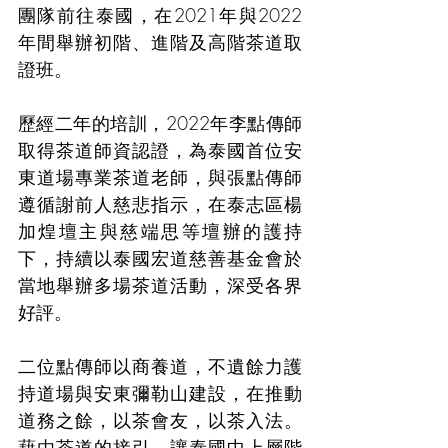
團隊前往泰國，在2021年與2022
年間舉辦初階、進階及高階茶道取
證班。
歷經二年的培訓，2022年李點傳師
取得茶道師資認證，為泰國首位安
東道場專業茶道老師，與張點傳師
遵循謝前人慈悲指示，在泰志區楊
加煌壇主與慈端思等壇辦的護持
下，持續以泰國宏道慈善基金會於
當地舉辦多場茶道活動，深受各界
好評。
二位點傳師以商養道，不遺餘力護
持道場與安東彌勒山建設，在推動
道務之餘，以茶會友，以茶入法。
藉由茶道的接引，讓泰國中上層階