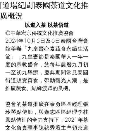
[道場紀聞]泰國茶道文化推
廣概況
以道入茶 以茶悟道
◎中華宏宗傳統文化推廣協會
2024年10月5日及6日泰國台灣會
館舉辦「九皇齋心素蔬食永續生活
節」，九皇齋節是泰國華人一年一
度的宗教盛會，於每年農曆九月初
一至初九舉辦，慶典期間常見泰國
街道販賣齋食，帶動觀光人潮，是
推廣蔬食、結緣渡眾的良機。
協會的茶道推廣在泰勇區區經理張
玲琴點傳師，與泰志區區經理李桂
鳳點傳師的全力支持下，2021年茶
文化負責理事陳錦秀壇主率領茶道