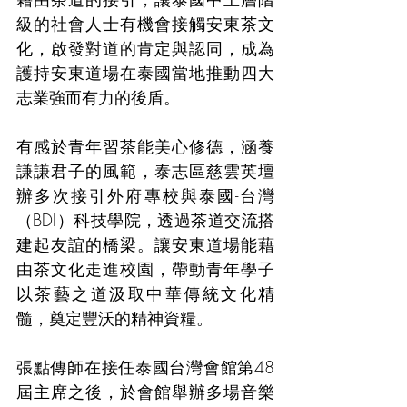
級的社會人士有機會接觸安東茶文
化，啟發對道的肯定與認同，成為
護持安東道場在泰國當地推動四大
志業強而有力的後盾。
有感於青年習茶能美心修德，涵養
謙謙君子的風範，泰志區慈雲英壇
辦多次接引外府專校與泰國-台灣
（BDI）科技學院，透過茶道交流搭
建起友誼的橋梁。讓安東道場能藉
由茶文化走進校園，帶動青年學子
以茶藝之道汲取中華傳統文化精
髓，奠定豐沃的精神資糧。
張點傳師在接任泰國台灣會館第48
屆主席之後，於會館舉辦多場音樂