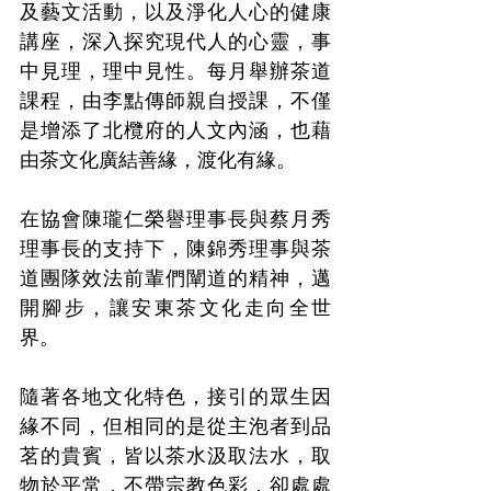
及藝文活動，以及淨化人心的健康
講座，深入探究現代人的心靈，事
中見理，理中見性。每月舉辦茶道
課程，由李點傳師親自授課，不僅
是增添了北欖府的人文內涵，也藉
由茶文化廣結善緣，渡化有緣。
在協會陳瓏仁榮譽理事長與蔡月秀
理事長的支持下，陳錦秀理事與茶
道團隊效法前輩們闡道的精神，邁
開腳步，讓安東茶文化走向全世
界。
隨著各地文化特色，接引的眾生因
緣不同，但相同的是從主泡者到品
茗的貴賓，皆以茶水汲取法水，取
物於平常，不帶宗教色彩，卻處處