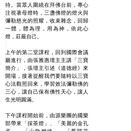
待。當眾人圍繞在拜佛台前，專心
注視著母燈時，三盞佛燈的燈火與
彌勒慈光的照耀，收束雜念，回歸
一體，體為理，用為神，依此心
燈，莊嚴自己。
上午的第二堂課程，回到國際會議
廳進行，由張雅惠壇主主講「三寶
簡介」，張壇主引述《道德經》來
開場，接著提醒我們要隨時以三寶
心法觀照回來，學習效法彌勒佛的
三心，讓自己保有佛性天心，讓人
生光明圓滿。
下午課程開始前，由源樂團的國樂
部帶來「採茶燈」、「美麗的金孔