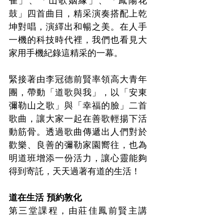
雀」、「山歌姻緣」、「鳳陽花
鼓」四首曲目，精采演奏搭配上乾
坤對唱，演繹出和暢之美。在人手
一機的科技時代裡，我們也看見大
家用手機紀錄這精采的一幕。
緊接著由李冠德前賢率領高大青年
團，帶動「道歌與我」，以「安東
彌勒山之歌」與「幸福的臉」二首
歌曲，讓大家一起在善歌輕揚下活
動筋骨。透過歌曲傳遞出人們對於
歡樂、良善的彌勒家園嚮往，也為
明道班增添一份活力，讓心靈能夠
得到寄託，天天過著有道的生活！
道在生活 預約敦化
第三堂課程，由莊佳鳳前賢主講