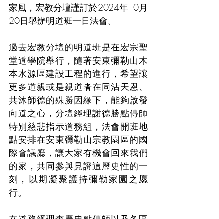
家風，宏教分壇謹訂於2024年10月
20日舉辦明道班一日法會。
過去宏教分壇的明道班是在宏宗聖
堂道學院舉行，隨著安東彌勒山木
本水源區建設工程的進行，希望讓
更多道親或是親道者在同沾天恩、
共沐師德的殊勝因緣下，能夠啟發
向道之心，分壇經理謝德勝點傳師
特別慈悲指示道務組，法會開班地
點安排在安東彌勒山宗教園區的國
際會議廳，讓大家有機會回來我們
的家，共同參與見證這歷史性的一
刻，以期凝聚護持彌勒家園之愿
行。
在道務經理李慶忠點傳師以及各區