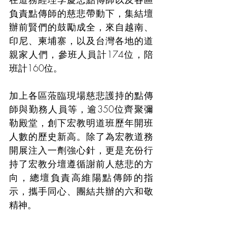
負責點傳師的慈悲帶動下，集結壇
辦前賢們的鼓勵成全，來自越南、
印尼、柬埔寨，以及台灣各地的道
親家人們，參班人員計174位，陪
班計160位。
加上各區蒞臨現場慈悲護持的點傳
師與勤務人員等，逾350位齊聚彌
勒殿堂，創下宏教明道班歷年開班
人數的歷史新高。除了為宏教道務
開展注入一劑強心針，更是充份行
持了宏教分壇遵循謝前人慈悲的方
向，總壇負責高維陽點傳師的指
示，攜手同心、團結共辦的六和敬
精神。