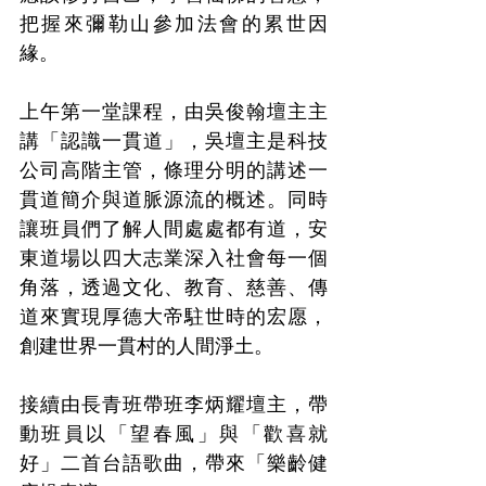
把握來彌勒山參加法會的累世因
緣。
上午第一堂課程，由吳俊翰壇主主
講「認識一貫道」，吳壇主是科技
公司高階主管，條理分明的講述一
貫道簡介與道脈源流的概述。同時
讓班員們了解人間處處都有道，安
東道場以四大志業深入社會每一個
角落，透過文化、教育、慈善、傳
道來實現厚德大帝駐世時的宏愿，
創建世界一貫村的人間淨土。
接續由長青班帶班李炳耀壇主，帶
動班員以「望春風」與「歡喜就
好」二首台語歌曲，帶來「樂齡健