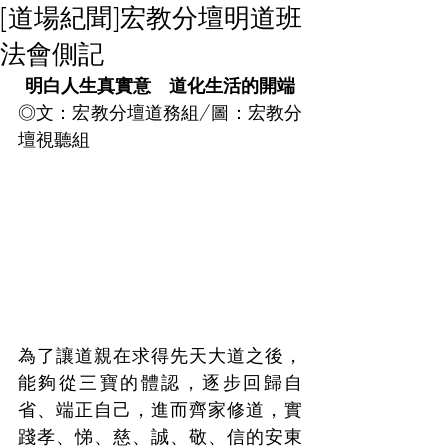
[道場紀聞]宏教分壇明道班
法會側記
明白人生真實意　道化生活的開端
◎文：宏教分壇道務組/圖：宏教分
壇視聽組
為了讓道親在求得先天大道之後，
能夠從三寶的體認，逐步回歸自
省、端正自己，進而齊家修道，實
踐孝、悌、慈、誠、敬、信的安東