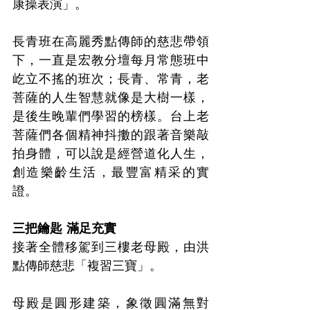
康操表演」。
長青班在高麗秀點傳師的慈悲帶領
下，一直是宏教分壇每月常態班中
屹立不搖的班次；長青、常青，老
菩薩的人生智慧就像是大樹一樣，
是後生晚輩們學習的榜樣。台上老
菩薩們各個精神抖擻的跟著音樂敲
拍身體，可以說是經營道化人生，
創造樂齡生活，最豐富精采的實
證。
三把鑰匙 滿足充實
接著全體移駕到三樓老母殿，由洪
點傳師慈悲「複習三寶」。
母殿是圓形建築，象徵圓滿無對