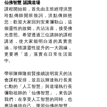
仙佛智慧 認識道場
課程開始前，首先由主班經理洪慧
玲點傳師開班致詞，洪點傳師慈
悲：歡迎大家回到安東彌勒山，這
個靈性的故鄉，共沾法喜，接受佛
光普照。希望透過三位講師的課程
講述，使大家能明白道的真實意
涵，珍惜讓靈性提升的一大因緣，
更要將「道」落實在日常生活當
中。
帶班陳輝隆前賢接續說明當天的法
會課程安排，並且以輝達執行長黃
仁勳的「人工智慧」與道場執行長
彌勒祖師的「仙佛智慧」，來告訴
我們：在享受人工智慧的同時，也
應該修持自己，學習仙佛的智慧，