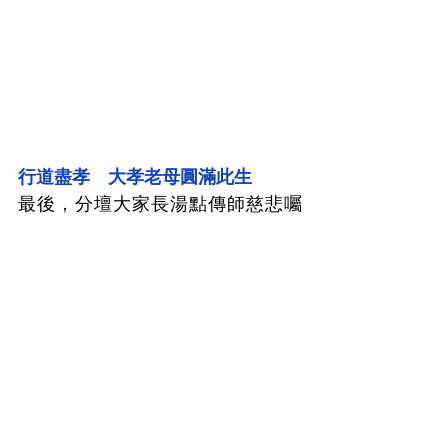
行道盡孝　大孝老母圓滿此生
最後，分壇大家長湯點傳師慈悲囑
咐：「我們身上都有靈性老母的
光，道在身上，以行道盡大孝，耕
福培德，以孝傳家。」此次共125
位參班，分壇上上下下個個法喜充
滿、了愿快樂，班員感受無量，今
天法會圓滿感念天恩師德！感恩宏
尊大家庭就如同太陽的花般，總是
帶給壇辦道親充滿道香與元氣的力
量，只有付出卻無所求，「受恩莫