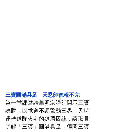
三寶圓滿具足　天恩師德報不完
第一堂課邀請蕭明宗講師開示三寶
殊勝，以求道不易驚動三界，天時
運轉道降火宅的殊勝因緣，讓班員
了解「三寶」圓滿具足，得聞三寶