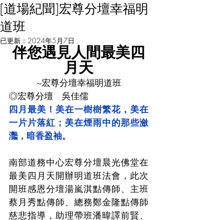
[道場紀聞]宏尊分壇幸福明
道班
已更新：
2024年5月7日
伴您遇見人間最美四
月天
~宏尊分壇幸福明道班
◎宏尊分壇　吳佳儒
四月最美！美在一樹樹繁花，美在
一片片落紅；美在煙雨中的那些瀲
灩，暗香盈袖。
南部道務中心宏尊分壇晨光佛堂在
最美四月天開辦明道班法會，此次
開班感恩分壇湯嵐淇點傳師、主班
蔡月秀點傳師、總務鄭金隆點傳師
慈悲指導，助理帶班潘暐譯前賢、