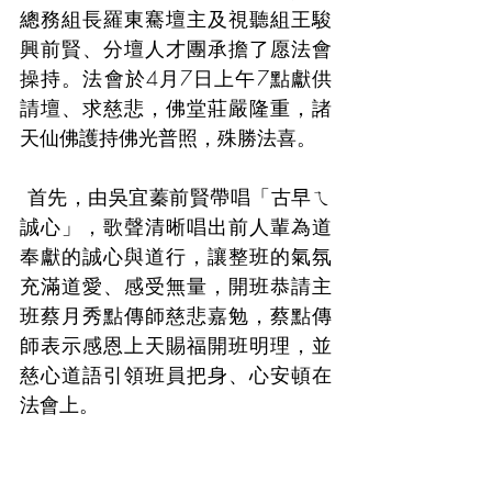
總務組長羅東騫壇主及視聽組王駿
興前賢、分壇人才團承擔了愿法會
操持。法會於4月7日上午7點獻供
請壇、求慈悲，佛堂莊嚴隆重，諸
天仙佛護持佛光普照，殊勝法喜。
 首先，由吳宜蓁前賢帶唱「古早ㄟ
誠心」，歌聲清晰唱出前人輩為道
奉獻的誠心與道行，讓整班的氣氛
充滿道愛、感受無量，開班恭請主
班蔡月秀點傳師慈悲嘉勉，蔡點傳
師表示感恩上天賜福開班明理，並
慈心道語引領班員把身、心安頓在
法會上。