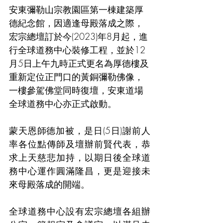
安東彌勒山宗教園區第一棟建築厚
德紀念館，因適逢母殿落成之際，
宏宗總壇訂於今(2023)年8月起，進
行全球道務中心裝修工程，並於12
月5日上午九時正式更名為厚德樓及
重新定位正門口的黃銅彌勒佛像，
一樓參駕佛堂同時復壇，安東道場
全球道務中心亦正式啟動。
蒙天恩師德加被，是日(5日)謝前人
率各位點傳師及壇辦前賢代表，恭
求上天慈悲加持，以期日後全球道
務中心運作圓滿隆昌，更是迎接未
來母殿落成的開端。
全球道務中心設有宏宗總壇各組辦