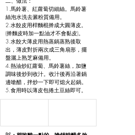
二、做法：
1.馬鈴薯、紅蘿蔔切細絲。馬鈴薯
絲泡水洗去澱粉質備用。
2.水餃皮用桿麵棍擀成大圓薄皮。
(擀麵皮時加一點油才不會黏皮)。
3.水餃大薄皮用熱蒸鍋蒸熟後取
出，薄皮對折兩次成三角扇形，擺
盤灑上熟芝麻備用。
4.熱油炒紅蘿蔔、馬鈴薯絲，加鹽
調味後炒到收汁。收汁後再沿著鍋
邊嗆醋，拌炒一下即可熄火起鍋。
5.食用時以薄皮包捲土豆絲即可。