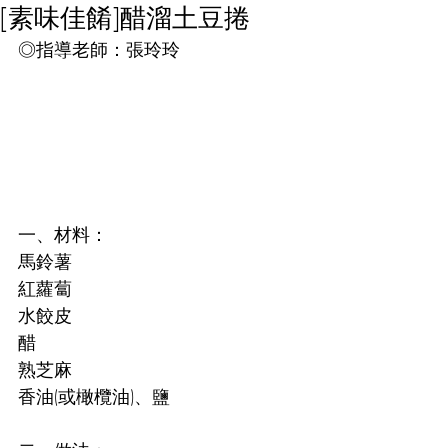
[素味佳餚]醋溜土豆捲
◎指導老師：張玲玲
一、材料：
馬鈴薯
紅蘿蔔
水餃皮
醋
熟芝麻
香油(或橄欖油)、鹽