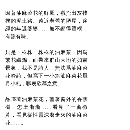
因著油麻菜花的鮮麗，襯托出灰撲
撲的泥土路、遠近老舊的陋屋，途
經的年邁婆婆……無不顯得質樸，
有韻有味。
只是一株株一株株的油麻菜，因爲
繁花織錦，而帶來群山大地的如畫
景象，我不是詩人，無法爲油麻菜
花吟詩，但寫下一小篇油麻菜花風
月小札，聊表欣慕之意。
品嚐著油麻菜花，望著窗外的香蕉
樹，怎麼漸漸……看見了一窗微
黃，看見從性靈深處走來的油麻菜
花……。