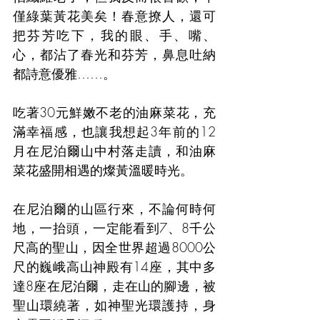
僅綠葉黃花美矣！春意撩人，還可
把芬芳吃下，我的眼、手、嘴、
心，都沾了春光和芬芳，鼻息吐納
都詩意優雅……。
吃著30元鮮嫩不老的油麻菜花，充
滿幸福感，也讓我想起3年前的12
月在尼泊爾山中村落走讀，和油麻
菜花盛開相遇的燦黃溫暖時光。
在尼泊爾的山區行來，不論何時何
地，一抬頭，一定能看到7、8千公
尺高的聖山，因全世界超過8000公
尺的巍峨高山神殿有14座，其中多
達8座在尼泊爾，走在山的腳邊，被
聖山環繞著，如神聖光環護持，身