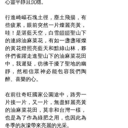
心靈平靜且沉穩。
行進崎嶇石塊土徑，塵土飛揚，有
些疲累，眼前突然一片燦麗亮黃，
哇！是湛藍天空，白雪皚皚聖山下
的連綿油麻菜花，有如一盞盞璀燦
的黃花燈照亮藍天和黯綠山林，夥
伴們雀躍走進聖山下的油麻菜花田
中，我遲疑，彷彿干擾了聖地的幽
靜，然相信眾神必能包容我們陶
醉、喜樂的心。
在前往奇旺國家公園途中，路旁一
片接一片，又一片，無盡鮮麗亮黃
的油麻菜花田，莫非和台灣一樣，
也是為了作為綠肥之用，也因此為
冬季的灰濛帶來亮麗的光采。