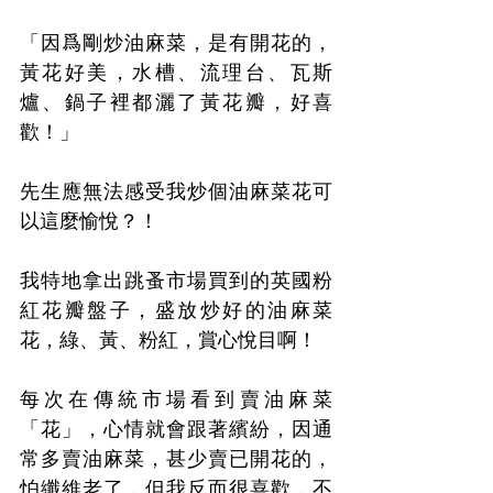
「因爲剛炒油麻菜，是有開花的，
黃花好美，水槽、流理台、瓦斯
爐、鍋子裡都灑了黃花瓣，好喜
歡！」
先生應無法感受我炒個油麻菜花可
以這麼愉悅？！
我特地拿出跳蚤市場買到的英國粉
紅花瓣盤子，盛放炒好的油麻菜
花，綠、黃、粉紅，賞心悅目啊！
每次在傳統市場看到賣油麻菜
「花」，心情就會跟著繽紛，因通
常多賣油麻菜，甚少賣已開花的，
怕纖維老了，但我反而很喜歡，不