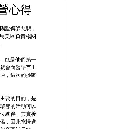
奇營心得
陽點傳師慈悲，
馬美區負責楊國
。
，也是他們第一
就會面臨語言上
通，這次的挑戰
主要的目的，是
環節的活動可以
位夥伴。其實後
備，因此拖慢進