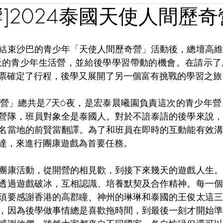
響]2024泰國天使人間歷
結束沙巴的青少年「天使人間歷奇營」活動後，總壇高維
天的青少年生活營，並給後學學習帶動的機會。在請示了
票確定了行程，後學又展開了另一個富有挑戰的學習之旅
營」總共是7天6夜，是宏泰晨曦園負責這次的青少年營
營隊，班員對象全是泰國人。對於不諳泰語的後學來說，
名當地的前賢當翻譯。為了和班員在即時的互動能有效溝
達，來進行團康遊戲為首要任務。
團康活動，從開營的相見歡，到接下來幾天的遊戲人生。
透過遊戲破冰，互相認識、培養默契及合作精神。每一個
須要感謝香港的高郡瞳、神州的琳琳和泰國的王俊太這三
，因為後學做事情總是喜歡拖時間，到最後一刻才開始準