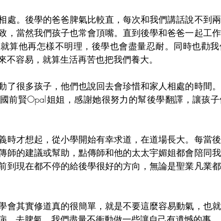
相處。後學的爸爸脾氣比較直，每次和我們講話說不到兩
致，當然我們孩子也常會頂嘴。直到後學和爸爸一起工作
，就算他再怎樣不明理，後學也會盡量忍耐。同時也勸我
來不容易，就算生活再苦也把我們養大。
動了很多孩子，他們也說回去會珍惜和家人相處的時間。
國前賢Opal姐姐，感謝她很努力的幫後學翻譯，讓孩
義時才想起，從小學開始有幸求道，在道場長大。每當後
傳師的建議或幫助，點傳師和他的太太宇媚姐都會陪同我
前到現在都不停的給後學很好的方向，無論是聖業凡業都
學會其實修道真的很簡單，就是不要這麼容易動氣，也就
病，去脾氣。我們盡量不衝動做一些讓自己有遺憾的事。