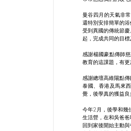
曼谷四月的天氣非常
還特別安排簡單的浴
受到異國的傳統節慶
起，完成共同的目標
感謝楊國豪點傳師慈
教育的這課題，有更
感謝總壇高維陽點傳
泰國、香港及馬來
覺，後學真的獲益良
今年2月，後學和幾
生活營，在和吳爸爸
回到家後開始主動與