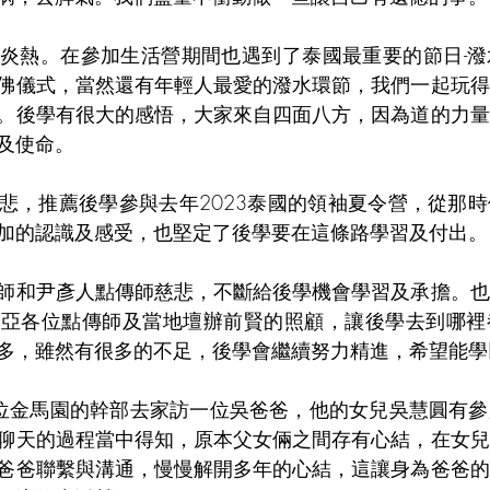
炎熱。在參加生活營期間也遇到了泰國最重要的節日-潑
佛儀式，當然還有年輕人最愛的潑水環節，我們一起玩得
。後學有很大的感悟，大家來自四面八方，因為道的力量
及使命。
悲，推薦後學參與去年2023泰國的領袖夏令營，從那
加的認識及感受，也堅定了後學要在這條路學習及付出。
師和尹彥人點傳師慈悲，不斷給後學機會學習及承擔。也
西亞各位點傳師及當地壇辦前賢的照顧，讓後學去到哪裡
多，雖然有很多的不足，後學會繼續努力精進，希望能學
位金馬園的幹部去家訪一位吳爸爸，他的女兒吳慧圓有參
聊天的過程當中得知，原本父女倆之間存有心結，在女兒
爸爸聯繫與溝通，慢慢解開多年的心結，這讓身為爸爸的