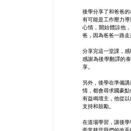
後學分享了和爸爸的
有可能是工作壓力導
心情，開始體諒他
爸，因為爸爸一路走
分享完這一堂課，感
感謝為後學翻譯的泰
享。
另外，後學在準備講
情，都會尋求國豪點
有益鳴壇主，他從以
支持和鼓勵。
在道場學習，讓後學
帝常慈悲我們的改毛