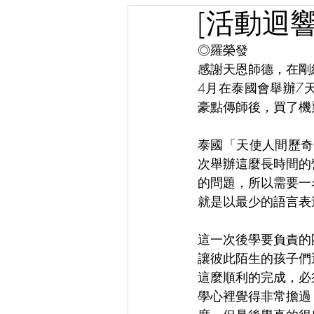
[活動迴
◎羅榮發
感謝天恩師德，在剛
4月在泰國會舉辦7
豪點傳師後，買了機
泰國「天使人間歷奇
次舉辦這麼長時間的
的問題，所以需要一
就是以最少的語言表
這一次後學要負責的
讓彼此陌生的孩子們
這麼順利的完成，必
學心裡覺得非常擔過