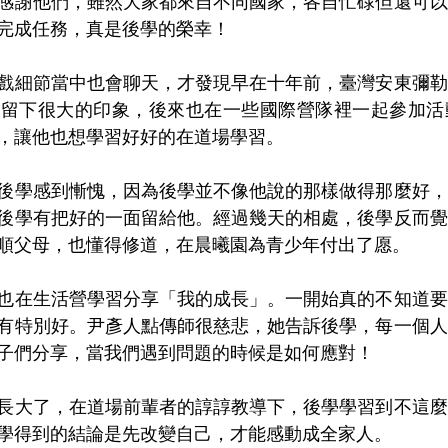
感謝他們，雖然大家都來自不同國家，各自忙碌但還可以
完成任務，真是後學的榮幸！
戲細節當中也會聊天，才發現早在十年前，臺灣安東彌勒
他留下很大的印象，後來也在一些國際營隊裡一起參加活
，讓他也想學習好好的在道場學習。
後學感到慚愧，因為後學並不像他說的那樣做得那麼好，
後學有把好的一面留給他。經過幾天的相處，後學反而覺
順父母，也懂得修道，在晨曦園為青少年付出了愿。
也在生活營學習分享「我的成長」。一開始真的不知道要
有特別好。尹彥人點傳師很慈悲，她告訴後學，每一個人
子們分享，當我們遇到問題的時候是如何應對！
長大了，在道場前輩者的諄諄教導下，後學學習到不這麼
學得到的結論是先改變自己，才能感動成全家人。