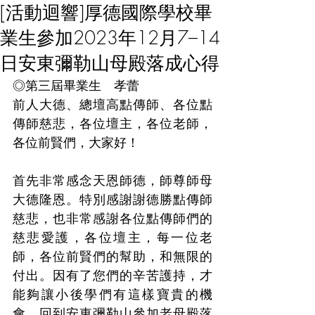
[活動迴響]厚德國際學校畢
業生參加2023年12月7–14
日安東彌勒山母殿落成心得
◎第三屆畢業生　孝蕾
前人大德、總壇高點傳師、各位點
傳師慈悲，各位壇主，各位老師，
各位前賢們，大家好！
首先非常感念天恩師德，師尊師母
大德隆恩。特別感謝謝德勝點傳師
慈悲，也非常感謝各位點傳師們的
慈悲愛護，各位壇主，每一位老
師，各位前賢們的幫助，和無限的
付出。因有了您們的辛苦護持，才
能夠讓小後學們有這樣寶貴的機
會，回到安東彌勒山參加老母殿落