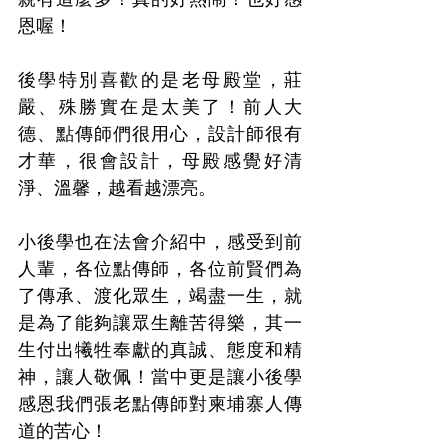
恩喔！
後學特別喜歡的是老母殿堂，莊
嚴、殊勝實在是太美了！前人大
德、點傳師們很用心，設計師很有
才華，很會設計，母殿感覺好清
淨、溫馨，越看越漂亮。
小後學也在法會介紹中，感受到前
人輩，各位點傳師，各位前賢們為
了傳承、渡化眾生，竭盡一生，就
是為了能夠讓眾生離苦得樂，其一
生付出犧牲奉獻的真誠、態度和精
神，讓人敬佩！當中更是讓小後學
感恩我們張老點傳師對柬埔寨人傳
道的苦心！