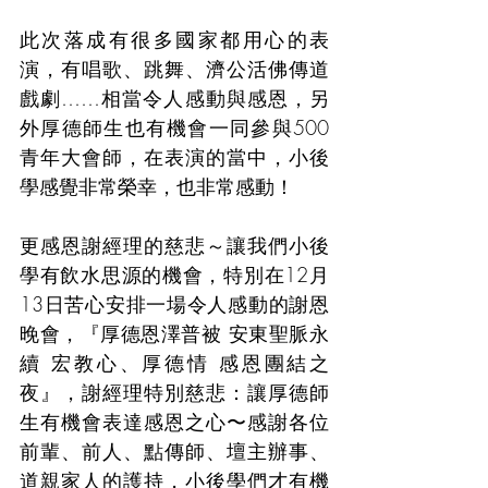
此次落成有很多國家都用心的表
演，有唱歌、跳舞、濟公活佛傳道
戲劇……相當令人感動與感恩，另
外厚德師生也有機會一同參與500
青年大會師，在表演的當中，小後
學感覺非常榮幸，也非常感動！
更感恩謝經理的慈悲～讓我們小後
學有飲水思源的機會，特別在12月
13日苦心安排一場令人感動的謝恩
晚會，『厚德恩澤普被 安東聖脈永
續 宏教心、厚德情 感恩團結之
夜』，謝經理特別慈悲：讓厚德師
生有機會表達感恩之心〜感謝各位
前輩、前人、點傳師、壇主辦事、
道親家人的護持，小後學們才有機