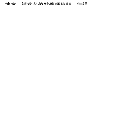
地方，請求各位點傳師慈悲，錯誤
的地方請各位壇主，老師們改正指
導，感謝。最後祝大家身體健康長
壽，萬事如意，心想事成，事事順
心，家庭幸福圓
滿。
圖：孝蕾(右一)