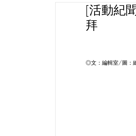
[活動紀
拜
◎文：編輯室/圖：