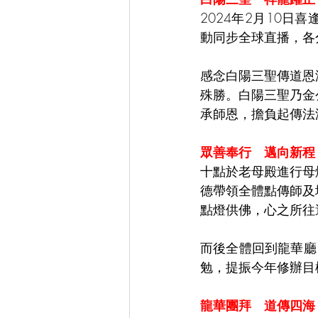
2024年2月10
動同步全球直播，各
感念白陽三聖傳道恩
殊勝。白陽三聖乃金
承師恩，擔負起傳法
眾善奉行　邁向新程
十點於老母殿進行母
德帶領全體點傳師及
點燈供佛，心之所往
而後全體回到龍華廳
勉，提振今年修辦目
龍華團拜　道傳四海