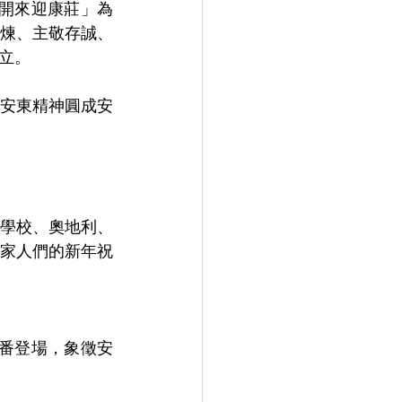
往開來迎康莊」為
煉、主敬存誠、
立。
安東精神圓成安
學校、奧地利、
家人們的新年祝
番登場，象徵安