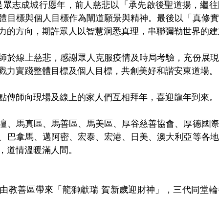
軸是眾志成城行愿年，前人慈悲以「承先啟後聖道揚，繼
體目標與個人目標作為闡道願景與精神。最後以「真修實
力的方向，期許眾人以智慧洞悉真理，串聯彌勒世界的建
師於線上慈悲，感謝眾人克服疫情及時局考驗，充份展現
戮力實踐整體目標及個人目標，共創美好和諧安東道場。
點傳師向現場及線上的家人們互相拜年，喜迎龍年到來。
壇、馬真區、馬善區、馬美區、厚谷慈善協會、厚德國際
、巴拿馬、邁阿密、宏泰、宏港、日美、澳大利亞等各地
，道情溫暖滿人間。
由教善區帶來「龍獅獻瑞 賀新歲迎財神」，三代同堂輪