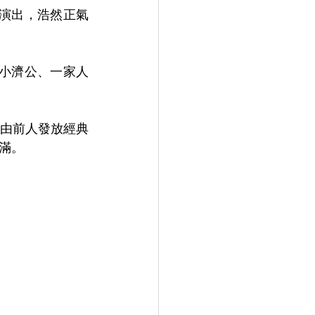
演出，浩然正氣
小濟公、一家人
由前人發放經典
滿。