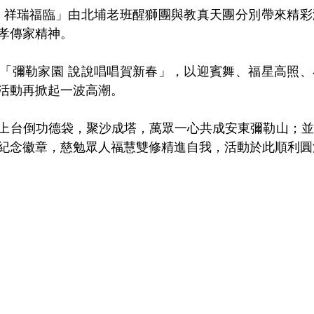
 祥瑞福臨」由北埔老班醒獅團與教真天團分別帶來精彩
孝傳家精神。
「彌勒家園 說說唱唱賀新春」，以迎賓舞、福星高照、
活動再掀起一波高潮。
上台倒功德袋，聚沙成塔，萬眾一心共成安東彌勒山；並
紀念徽章，慈勉眾人福慧雙修精進自我，活動於此順利圓