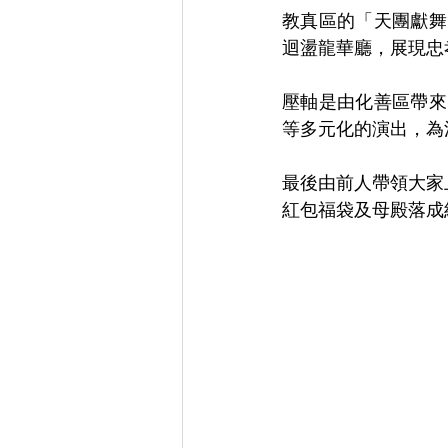
教真區的「天團獻舞
迴盪龍華廳，展現忠
壓軸是由化善區帶來
等多元化的演出，為
最後由前人帶領大家
紅包福袋及母殿落成