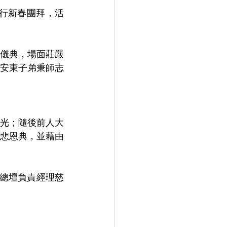
舉行新春團拜，活
儀典，場面莊嚴
安東子弟秉師志
光；隨後前人大
悲恩典，並藉由
及總壇負責經理慈