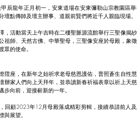
日喜逢甲辰龍年正月初一，安東道場在安東彌勒山宗教園區
分壇點傳師及壇主辦事、道親前賢們將近千人親臨現場。
澤，活動當天上午吉時在二樓聖脈源流館舉行三聖像揭紗
公祖師、天然古佛、中華聖母，三聖像安座於母殿，象徵
渡眾的使命。
燈陞座，在新年之始祈求老母慈恩護佑，普照蒼生自性慧
壇辦家人們向上天拜年，並恭讀新春祈福表章以祈上天慈
邁步向前，迎接嶄新的一年。
，回顧2023年12月母殿落成精彩剪輯，接續恭請前人
標與展望。