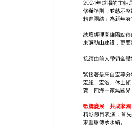
2024年道場的主
修辦準則，並慈示整
精進團結」為新年努
總壇經理高維陽點傳
東彌勒山建設，更要
接續由前人帶領全體
緊接著是來自宏尊分
宏紐、宏洛、休士頓
賀，四海一家無國界
歡騰慶展　共成家園
精彩節目表演，首先
東聖脈傳承永續。