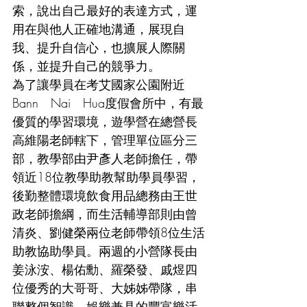
索，說出自己最好的表達方式，運
用在與他人正確地溝通，展現自
我、提升自信心，也擴展人際關
係，並提升自己的競爭力。
為了讓學員在考艾國家公園附近
Bann　Nai　Hua度假會所中，有最
優質的學習環境，遊學營在總營長
高維陽老師轄下，管理單位區分三
部，教學部由尹彥人老師擔任，帶
領近18位教學助教幫助學員學習，
後勤整體環境飲食用品總務由王世
政老師擔綱，而生活輔導部則由曾
清炎、劉健榮兩位老師帶領8位生活
助教協助學員。兩週的小營隊長由
姜泳洝、楊佑勳、羅榮發、戚煜四
位優秀的大哥哥、大姊姊帶隊，串
聯整個智識、娛樂兼具的豐富樂活