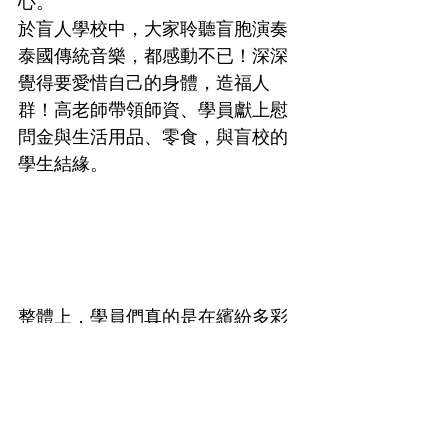
心。
於盲人學校中，大家聆聽盲胞演奏
泰國傳統音樂，都感動不已！深深
覺得要愛惜自己的身體，造福人
群！高老師帶領師資、學員獻上慰
問金與生活用品、零食，與盲校的
學生結緣。
整體上，學員們真的是在繽紛多彩
的課程與環境上，有笑、有淚、有
甘、有苦的體驗中，快速經歷一場
生命的洗禮，累積更多能量，走上
無限寬廣的人生。